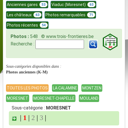
Anciennes gares
Viaduc (Moresnet)
53
63
Les châteaux
Photos remarquables
63
71
Photos récentes
54
Photos :
548 © www.trois-frontieres.be
Recherche :
Sous-catégories disponibles dans :
Photos anciennes (K-M)
TOUTES LES PHOTOS
LA CALAMINE
MONTZEN
MORESNET
MORESNET-CHAPELLE
MOULAND
Sous-catégorie :
MORESNET
|
1
|
2
|
3
|