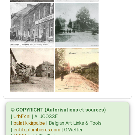
© COPYRIGHT (Autorisations et sources)
|
UrbEx.nl
| A. JOOSSE
|
balat.kikirpa.be
| Belgian Art Links & Tools
|
entiteplombieres.com
| G.Welter