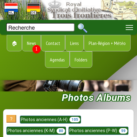
T
🏠
News
Contact
Liens
Plan-Région + Météo
1
Agendas
Folders
Photos Albums
?
Photos anciennes (A-H)
105
Photos anciennes (K-M)
Photos anciennes (P-W)
80
59