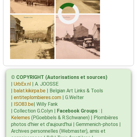
© COPYRIGHT (Autorisations et sources)
|
UrbEx.nl
| A. JOOSSE
|
balat.kikirpa.be
| Belgian Art Links & Tools
|
entiteplombieres.com
| G.Welter
|
ISO83.be
| Willy Fank
| Collection G.Colyn |
Facebook Groups
: |
Kelemes
(P.Goebbels & R.Schwanen) | Plombières
photos d'hier et d'aujourd'hui | Gemmenich-photos |
Archives personnelles (Webmaster), amis et