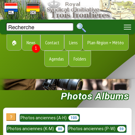
T
🏠
News
Contact
Liens
Plan-Région + Météo
1
Agendas
Folders
Photos Albums
?
Photos anciennes (A-H)
105
Photos anciennes (K-M)
Photos anciennes (P-W)
80
59