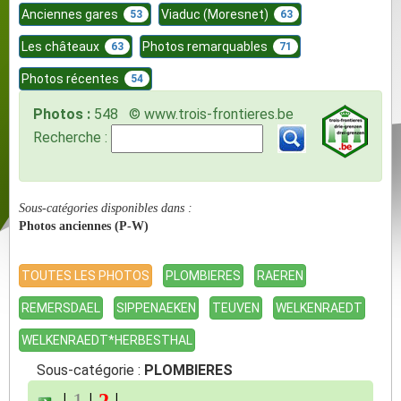
Anciennes gares
Viaduc (Moresnet)
53
63
Les châteaux
Photos remarquables
63
71
Photos récentes
54
Photos :
548 © www.trois-frontieres.be
Recherche :
Sous-catégories disponibles dans :
Photos anciennes (P-W)
TOUTES LES PHOTOS
PLOMBIERES
RAEREN
REMERSDAEL
SIPPENAEKEN
TEUVEN
WELKENRAEDT
WELKENRAEDT*HERBESTHAL
Sous-catégorie :
PLOMBIERES