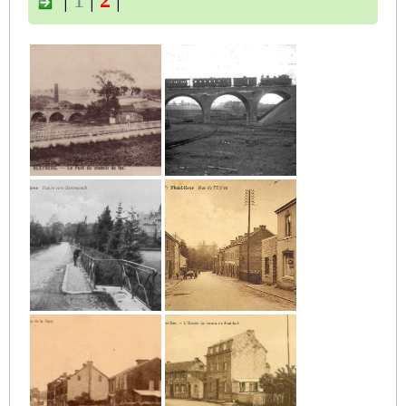
|
1
|
2
|