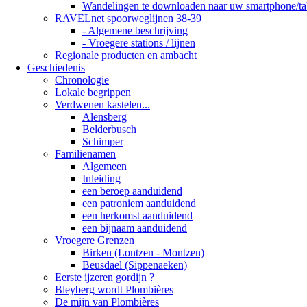
Wandelingen te downloaden naar uw smartphone/ta
RAVELnet spoorweglijnen 38-39
- Algemene beschrijving
- Vroegere stations / lijnen
Regionale producten en ambacht
Geschiedenis
Chronologie
Lokale begrippen
Verdwenen kastelen...
Alensberg
Belderbusch
Schimper
Familienamen
Algemeen
Inleiding
een beroep aanduidend
een patroniem aanduidend
een herkomst aanduidend
een bijnaam aanduidend
Vroegere Grenzen
Birken (Lontzen - Montzen)
Beusdael (Sippenaeken)
Eerste ijzeren gordijn ?
Bleyberg wordt Plombières
De mijn van Plombières