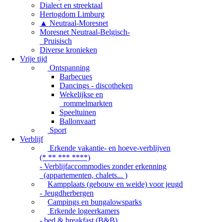
Dialect en streektaal
Hertogdom Limburg
▲ Neutraal-Moresnet
Moresnet Neutraal-Belgisch-
Pruisisch
Diverse kronieken
Vrije tijd
Ontspanning
Barbecues
Dancings - discotheken
Wekelijkse en
rommelmarkten
Speeltuinen
Ballonvaart
Sport
Verblijf
Erkende vakantie- en hoeve-verblijven
(* ** *** ****)
- Verblijfaccommodies zonder erkenning
(appartementen, chalets... )
Kampplaats (gebouw en weide) voor jeugd
- Jeugdherbergen
Campings en bungalowsparks
Erkende logeerkamers
- bed & breakfast (B&B)