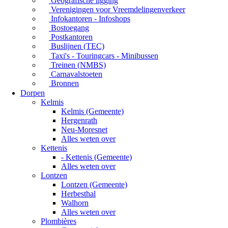
Geografische ligging
Verenigingen voor Vreemdelingenverkeer
Infokantoren - Infoshops
Bostoegang
Postkantoren
Buslijnen (TEC)
Taxi's - Touringcars - Minibussen
Treinen (NMBS)
Carnavalstoeten
Bronnen
Dorpen
Kelmis
Kelmis (Gemeente)
Hergenrath
Neu-Moresnet
Alles weten over
Kettenis
- Kettenis (Gemeente)
Alles weten over
Lontzen
Lontzen (Gemeente)
Herbesthal
Walhorn
Alles weten over
Plombières