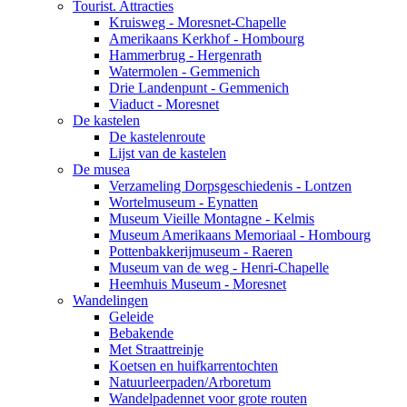
Tourist. Attracties
Kruisweg - Moresnet-Chapelle
Amerikaans Kerkhof - Hombourg
Hammerbrug - Hergenrath
Watermolen - Gemmenich
Drie Landenpunt - Gemmenich
Viaduct - Moresnet
De kastelen
De kastelenroute
Lijst van de kastelen
De musea
Verzameling Dorpsgeschiedenis - Lontzen
Wortelmuseum - Eynatten
Museum Vieille Montagne - Kelmis
Museum Amerikaans Memoriaal - Hombourg
Pottenbakkerijmuseum - Raeren
Museum van de weg - Henri-Chapelle
Heemhuis Museum - Moresnet
Wandelingen
Geleide
Bebakende
Met Straattreinje
Koetsen en huifkarrentochten
Natuurleerpaden/Arboretum
Wandelpadennet voor grote routen