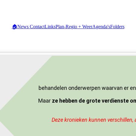
🏠
News
Contact
Links
Plan-Regio + Weer
Agenda's
Folders
behandelen onderwerpen waarvan er enk
Maar
ze hebben de grote verdienste om
Deze kronieken kunnen verschillen, a