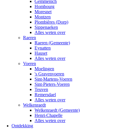
Gemmenich
Hombourg
Moresnet
Montzen
Plombières (Dorp)
Sippenaeken
Alles weten over
Raeren
Raeren (Gemeente)
Eynatten
Hauset
Alles weten over
Voeren
Moelingen
's Gravenvoeren
Sint-Martens-Voeren
Sint-Pieters-Voeren
Teuven
Remersdael
Alles weten over
Welkenraedt
Welkenraedt (Gemeente)
Henri-Chapelle
Alles weten over
Ontdekking