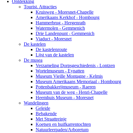
Ontdekking
Tourist. Attracties
Kruisweg - Moresnet-Chapelle
Amerikaans Kerkhof - Hombourg
Hammerbrug - Hergenrath
Watermolen - Gemmenich
Drie Landenpunt - Gemmenich
Viaduct - Moresnet
De kastelen
De kastelenroute
Lijst van de kastelen
De musea
Verzameling Dorpsgeschiedenis - Lontzen
Wortelmuseum - Eynatten
Museum Vieille Montagne - Kelmis
Museum Amerikaans Memoriaal - Hombourg
Pottenbakkerijmuseum - Raeren
Museum van de weg - Henri-Chapelle
Heemhuis Museum - Moresnet
Wandelingen
Geleide
Bebakende
Met Straattreinje
Koetsen en huifkarrentochten
Natuurleerpaden/Arboretum