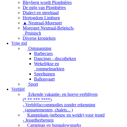
Bleyberg wordt Plombières
De mijn van Plombières
Dialect en streektaal
Hertogdom Limburg
▲ Neutraal-Moresnet
Moresnet Neutraal-Belgisch-
Pruisisch
Diverse kronieken
Vrije tijd
Ontspanning
Barbecues
Dancings - discotheken
Wekelijkse en
rommelmarkten
Speeltuinen
Ballonvaart
Sport
Verblijf
Erkende vakantie- en hoeve-verblijven
(* ** *** ****)
- Verblijfaccommodies zonder erkenning
(appartementen, chalets... )
Kampplaats (gebouw en weide) voor jeugd
- Jeugdherbergen
Campings en bungalowsparks