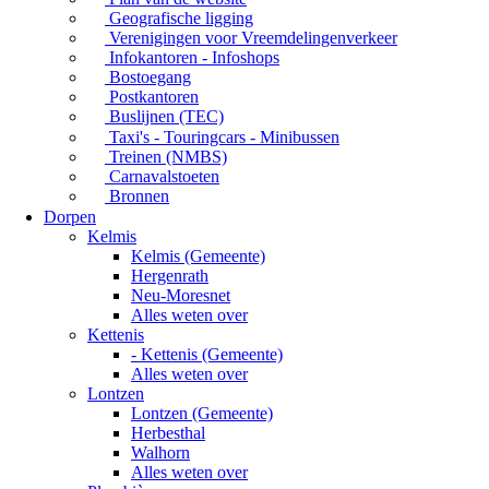
Geografische ligging
Verenigingen voor Vreemdelingenverkeer
Infokantoren - Infoshops
Bostoegang
Postkantoren
Buslijnen (TEC)
Taxi's - Touringcars - Minibussen
Treinen (NMBS)
Carnavalstoeten
Bronnen
Dorpen
Kelmis
Kelmis (Gemeente)
Hergenrath
Neu-Moresnet
Alles weten over
Kettenis
- Kettenis (Gemeente)
Alles weten over
Lontzen
Lontzen (Gemeente)
Herbesthal
Walhorn
Alles weten over