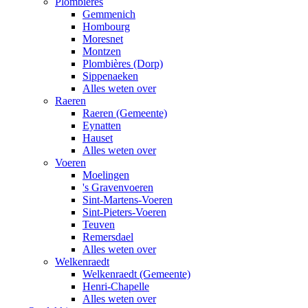
Plombières
Gemmenich
Hombourg
Moresnet
Montzen
Plombières (Dorp)
Sippenaeken
Alles weten over
Raeren
Raeren (Gemeente)
Eynatten
Hauset
Alles weten over
Voeren
Moelingen
's Gravenvoeren
Sint-Martens-Voeren
Sint-Pieters-Voeren
Teuven
Remersdael
Alles weten over
Welkenraedt
Welkenraedt (Gemeente)
Henri-Chapelle
Alles weten over