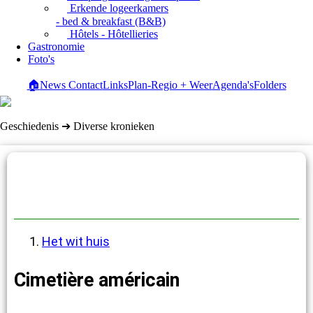
Erkende logeerkamers
- bed & breakfast (B&B)
Hôtels - Hôtellieries
Gastronomie
Foto's
🏠
News
Contact
Links
Plan-Regio + Weer
Agenda's
Folders
Geschiedenis ➔ Diverse kronieken
Diverse kronieken
Het wit huis
Cimetière américain