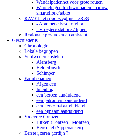
Wandelpadennet voor grote routen
Wandelingen te downloaden naar uw
smartphone/tablet
RAVELnet spoorweglijnen 38-39
- Algemene beschrijving
- Vroegere stations / lijnen
Regionale producten en ambacht
Geschiedenis
Chronologie
Lokale begrippen
Verdwenen kastelen...
Alensberg
Belderbusch
Schimper
Familienamen
Algemeen
Inleiding
een beroep aanduidend
een patroniem aanduidend
een herkomst aanduidend
een bijnaam aanduidend
Vroegere Grenzen
Birken (Lontzen - Montzen)
Beusdael (Sippenaeken)
Eerste ijzeren gordijn ?