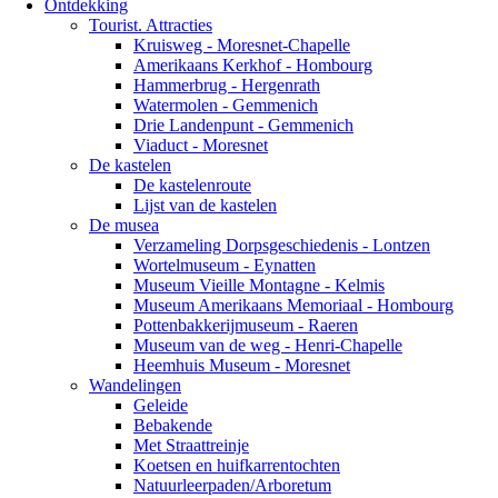
Ontdekking
Tourist. Attracties
Kruisweg - Moresnet-Chapelle
Amerikaans Kerkhof - Hombourg
Hammerbrug - Hergenrath
Watermolen - Gemmenich
Drie Landenpunt - Gemmenich
Viaduct - Moresnet
De kastelen
De kastelenroute
Lijst van de kastelen
De musea
Verzameling Dorpsgeschiedenis - Lontzen
Wortelmuseum - Eynatten
Museum Vieille Montagne - Kelmis
Museum Amerikaans Memoriaal - Hombourg
Pottenbakkerijmuseum - Raeren
Museum van de weg - Henri-Chapelle
Heemhuis Museum - Moresnet
Wandelingen
Geleide
Bebakende
Met Straattreinje
Koetsen en huifkarrentochten
Natuurleerpaden/Arboretum