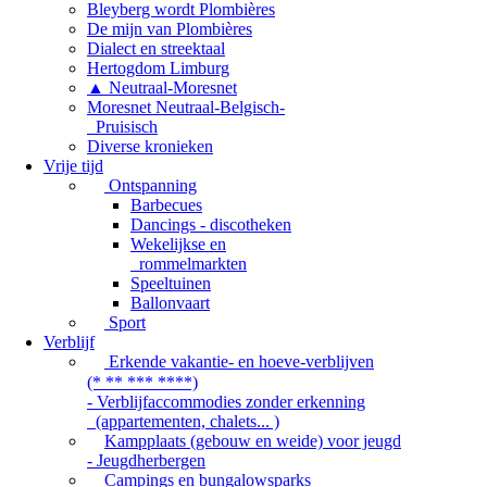
Bleyberg wordt Plombières
De mijn van Plombières
Dialect en streektaal
Hertogdom Limburg
▲ Neutraal-Moresnet
Moresnet Neutraal-Belgisch-
Pruisisch
Diverse kronieken
Vrije tijd
Ontspanning
Barbecues
Dancings - discotheken
Wekelijkse en
rommelmarkten
Speeltuinen
Ballonvaart
Sport
Verblijf
Erkende vakantie- en hoeve-verblijven
(* ** *** ****)
- Verblijfaccommodies zonder erkenning
(appartementen, chalets... )
Kampplaats (gebouw en weide) voor jeugd
- Jeugdherbergen
Campings en bungalowsparks