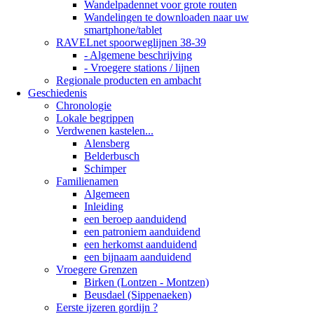
Wandelpadennet voor grote routen
Wandelingen te downloaden naar uw
smartphone/tablet
RAVELnet spoorweglijnen 38-39
- Algemene beschrijving
- Vroegere stations / lijnen
Regionale producten en ambacht
Geschiedenis
Chronologie
Lokale begrippen
Verdwenen kastelen...
Alensberg
Belderbusch
Schimper
Familienamen
Algemeen
Inleiding
een beroep aanduidend
een patroniem aanduidend
een herkomst aanduidend
een bijnaam aanduidend
Vroegere Grenzen
Birken (Lontzen - Montzen)
Beusdael (Sippenaeken)
Eerste ijzeren gordijn ?