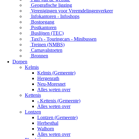
Geografische ligging
Verenigingen voor Vreemdelingenverkeer
Infokantoren - Infoshops
Bostoegang
Postkantoren
Buslijnen (TEC)
Taxi's - Touringcars - Minibussen
Treinen (NMBS)
Carnavalstoeten
Bronnen
Dorpen
Kelmis
Kelmis (Gemeente)
Hergenrath
Neu-Moresnet
Alles weten over
Kettenis
- Kettenis (Gemeente)
Alles weten over
Lontzen
Lontzen (Gemeente)
Herbesthal
Walhorn
Alles weten over