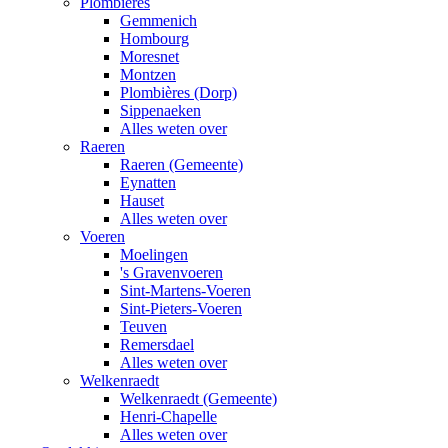
Plombières
Gemmenich
Hombourg
Moresnet
Montzen
Plombières (Dorp)
Sippenaeken
Alles weten over
Raeren
Raeren (Gemeente)
Eynatten
Hauset
Alles weten over
Voeren
Moelingen
's Gravenvoeren
Sint-Martens-Voeren
Sint-Pieters-Voeren
Teuven
Remersdael
Alles weten over
Welkenraedt
Welkenraedt (Gemeente)
Henri-Chapelle
Alles weten over