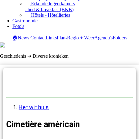
Erkende logeerkamers
- bed & breakfast (B&B)
Hôtels - Hôtellieries
Gastronomie
Foto's
🏠
News
Contact
Links
Plan-Regio + Weer
Agenda's
Folders
Geschiedenis ➔ Diverse kronieken
Diverse kronieken
Het wit huis
Cimetière américain