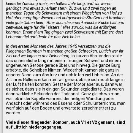
keinerlei Zuteilung mehr, ein halbes Jahr lang, und wir waren
genötigt, uns etwas zu erhamstern. Zu zwei und zwei zogen an
manchen Tagen die Schwestern mit einem Wägelchen von Hof zu
Hof über sumpfige Wiesen und aufgeweichte Straßen und brachten
viele gute Gaben heim. Aber auch die amerikanische Küche half uns
zeitweise, legte für die " sisters " alles zurück, was sie erübrigen
konnten. Dreimal am Tag gingen zwei Schwestern mit Eimern dort
Lebensmittel und Reste für das Vieh holen.
In den ersten Monaten des Jahres 1945 versetzten uns die
Fliegenden Bomben in manchen großen Schrecken. Lüttich war ihr
Ziel und wir lagen in der Zielrichtung.
In kurzen Abständen raste
das unheimliche Ding mit einem feurigen Schweif und einem
ungeheuren Getöse gerade über uns hinweg. Die ganze Burg
erbebte, die Scheiben klirrten. Wiederholt kamen sie ganz in
unserer Nähe zum Absturz und richteten viel Unheil an. An der
Art ihres Rollens erkannten wir genau, ob sie sich noch lange in
der Luft halten konnten. Setzte der Motor aber aus, dann war
es sicher, dass sie in einigen Sekunden explodierte. Das waren
dann wirkliche Sekunden der Todesnot. Ganz gleich wo man
war, ob in der Kapelle während der heiligen Wandlung oder
Andacht oder während des Essens oder Schulunterrichts, man
warf sich auf den Boden und erwartete zerschmettert zu
werden.
Viele dieser fliegenden Bomben, auch V1 et V2 genannt, sind
auf Lüttich niedergegangen.