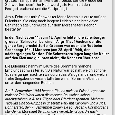
großes Transparent am Fenster : "Jesus soll die Freude der
Schwestern sein". Der Hochwürdigste Herr hielt den
Festgottesdienst und die Festpredigt.
Am 4. Februar starb Schwester Maria Marca als erste auf der
Eulenburg. Sie erlag nach langem Leiden einer ihrer vielen
Gehirnschläge und wurde auf dem Moresneter Friedhof
bestattet.
In der Nacht vom 11. zum 12. April erlebten die Eulenburger
grossen Schrecken bei einem Angriff auf Aachen der die
ganze Burg erschütterte. Grösser war noch die Not beim
Grossangriff auf Montzen (am 28. April 1944), der
nächstgelegen Station. Die Schwestern lagen lange im Keller
auf den Kien und glaubten nicht, die Nacht zu überleben.
Die Eulenburg nahm im Laufe des Sommers manche
Erholungsschwester auf. Die Natur war so nah, welch schöne
Spaziergänge machten wir durch das Waldgelände, und welch
frohe Singabende veranstalteten wir an Sommer-Abenden
unter den hängenden Buchen.
Am 7. September 1944 begann für uns meisten Eulenburger eine
kritische Zeit. Wohl waren die meisten Deutschen schon
durchgefahren in Autos, Zügen oder Pferdegespannen. Mehrere
Tage lag eine SS-Gruppe in unserem Park mit Kanonen und Autos.
Donnerstag, den 7. September zogen sie ab. Gegen 6 Uhr morgens
standen in Moresnet Bahnhof die zwei letzten Züge, die nach