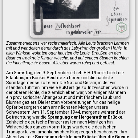
Zusammenlebens war recht malerisch. Alle Leute brachten Lampen
mit und wandelten damit durch das Labyrinth der großen Höhle. In
allen Winkeln wohnten oder hausten die Leute. Draußen an den
Bäumen trocknete Kinder-wäsche, und auf einigen Steinen kochten
die Flüchtlinge ihr Essen. Alle aber waren ruhig und gefasst.
Am Samstag, den 9. September erhielt H.H. Pfarrer Licht die
Erlaubnis, im Bunker Beichte zu hören und die nächste
Sonntagsmesse zu feiern. Die Not und Gefahr, in der wir
standen, führten ihm viele Bußfertige zu. Inzwischen wurde in
der oberen Höhle, die ziemlich eben war, von einigen Männern
ein provisorischer Altar gebaut und mit frischem Laub und
Blumen geziert. Die letzten Vorbereitungen für das heilige
Opfer besorgten dann am nächsten Morgen unsere
Schwestern. Am 11. September 1944, morgens während der
Betrachtung war die
Sprengung der Hergenrather Brücke
.
Zahlreiche deutsche Panzer rasten nach Montzen hin.
Während des ganzen Vormittags wurden die deutschen
Transporte von amerikanischen Flugzeugen beschossen. Am
Abend war die
Sprengung der kleinen Brücke über die Gueule
.