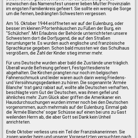
inzwischen das Namensfest unserer lieben Mutter Provinzialin
im engsten Familienkreis gefeiert. Sie sollte ein wenig die Sorge
um die fernen, bedrängten Schwestern vergessen.
Am 16. Oktober 1944 eröffneten wir auf der Eulenburg, oder
besser im kleinen Pfortenhäuschen zu Füßen der Burg, ein
"Schülchen". Mit Erlaubnis der Behörde unterrichteten unsere
Schwestern dort die Dorfjugend, die auf den Straßen
herumlungerte. Es wurden auch englische und französische
Sprachkurse gegeben. Schon bald mussten wir das Schulhaus
vergrößern, die Zahl der Kinder stieg immer mehr.
Für uns Deutsche wurden aber bald die Zustände unerträglich.
Überall wurde Befreiung gefeiert, Festgottesdienste
abgehalten. Die Kirchen prangten nur noch im belgischen
Fahnenschmuck und leider waren auch darin wenig Friedens-
und Versöhnungsgedanken zu hören. Die sogenannte 'Armée
Blanche' trat ganz rabiat auf, wollte alle Deutschen verhaften,
beschlagte vom Gut der Deutschen, was ihnen gefiel und
ähnliches mehr. Zum Glück aber griffen die Amerikaner ein.
Hausdurchsuchungen wurden immer noch bei den Deutschen
vorgenommen, auch mehrmals auf der Eulenburg. Einmal gab
die 'Armée Blanche' sogar Schüsse auf einen bei uns zu Gast
weilenden Herrn ab, die aber Gott sei Dank kein Unheil
anrichteten.
Ende Oktober verliess uns ein Teil der Franziskanerinnen. Sie
zogen wieder heim und unserer Vorgesetzten versuchten nach