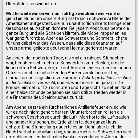
Überall durften wir helfen.
Mittlerweile waren wir nun richtig zwischen zwei Fronten
geraten
. Rund um unsere Burg hatte sich schwere Artillerie der
Amerikaner aufgestellt, die nun unaufhörlich ihre totbringenden
Geschosse au Aachen richtete. Bei jedem Abschuss bebte die
ganze Burg und alle Scheiben klirrten, die Möbel rappelten, es
war ganz furchtbar. Aber das Schwerste und Schmerzlichste
für uns dabei war das Wissen, dass alle diese Granaten auf
unsere arme, geliebte deutsche Heimat gerichtet waren.
An einem der nächsten Tage, als mal ein ruhiges Stündchen
war, begaben sich mehrere Schwestern zum Bunker, um die
lieben alten Schwestern, die auf Anraten eines amerikanischen
Offiziers noch im schützenden Bunker verbleiben sollten,
einmal an das Tageslicht zu kommen.
Acht Tage hatten sie schon
in der Dunkelheit verbracht
, und es war ihnen eine ganz große
Freude, einmal Luft zu schöpfen und Tageslicht zu sehen. Nach
einer halben Stunde begaben sie sich still zufrieden wieder in
die Finsternis des Steinbruches zurück.
Am Abend setzte ein fürchterliches Artilleriefeuer ein, so wie
wir es noch nicht gehört hatten. Ununterbrochen rollten die
schweren Geschosse durch die Luft. Man hörte die Luftsäulen
aneinander klatschen, die Erde zitterte, das ganze Haus
ächzte. Eine Stunde lang dauerte es an. Dann aber blieb die
Nacht verhältnismäßig ruhig, sodass mehrere Schwestern sich
entschlossen, endgültig den Bunker zu verlassen. Aber in der