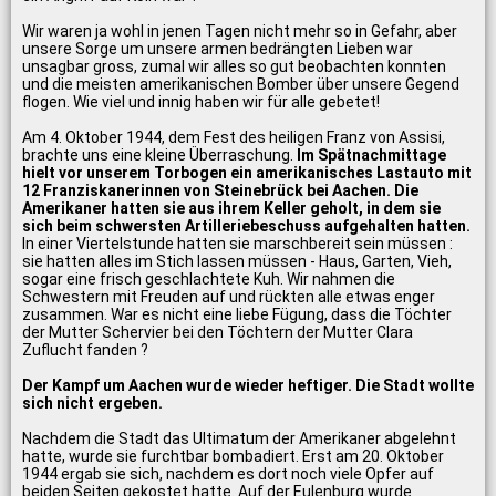
Wir waren ja wohl in jenen Tagen nicht mehr so in Gefahr, aber
unsere Sorge um unsere armen bedrängten Lieben war
unsagbar gross, zumal wir alles so gut beobachten konnten
und die meisten amerikanischen Bomber über unsere Gegend
flogen. Wie viel und innig haben wir für alle gebetet!
Am 4. Oktober 1944, dem Fest des heiligen Franz von Assisi,
brachte uns eine kleine Überraschung.
Im Spätnachmittage
hielt vor unserem Torbogen ein amerikanisches Lastauto mit
12 Franziskanerinnen von Steinebrück bei Aachen. Die
Amerikaner hatten sie aus ihrem Keller geholt, in dem sie
sich beim schwersten Artilleriebeschuss aufgehalten hatten.
In einer Viertelstunde hatten sie marschbereit sein müssen :
sie hatten alles im Stich lassen müssen - Haus, Garten, Vieh,
sogar eine frisch geschlachtete Kuh. Wir nahmen die
Schwestern mit Freuden auf und rückten alle etwas enger
zusammen. War es nicht eine liebe Fügung, dass die Töchter
der Mutter Schervier bei den Töchtern der Mutter Clara
Zuflucht fanden ?
Der Kampf um Aachen wurde wieder heftiger. Die Stadt wollte
sich nicht ergeben.
Nachdem die Stadt das Ultimatum der Amerikaner abgelehnt
hatte, wurde sie furchtbar bombadiert. Erst am 20. Oktober
1944 ergab sie sich, nachdem es dort noch viele Opfer auf
beiden Seiten gekostet hatte. Auf der Eulenburg wurde