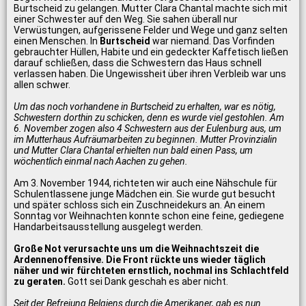
Burtscheid zu gelangen. Mutter Clara Chantal machte sich mit
einer Schwester auf den Weg. Sie sahen überall nur
Verwüstungen, aufgerissene Felder und Wege und ganz selten
einen Menschen. In
Burtscheid
war niemand. Das Vorfinden
gebrauchter Hüllen, Habite und ein gedeckter Kaffetisch ließen
darauf schließen, dass die Schwestern das Haus schnell
verlassen haben. Die Ungewissheit über ihren Verbleib war uns
allen schwer.
Um das noch vorhandene in Burtscheid zu erhalten, war es nötig,
Schwestern dorthin zu schicken, denn es wurde viel gestohlen. Am
6. November zogen also 4 Schwestern aus der Eulenburg aus, um
im Mutterhaus Aufräumarbeiten zu beginnen. Mutter Provinzialin
und Mutter Clara Chantal erhielten nun bald einen Pass, um
wöchentlich einmal nach Aachen zu gehen.
Am 3. November 1944, richteten wir auch eine Nähschule für
Schulentlassene junge Mädchen ein. Sie wurde gut besucht
und später schloss sich ein Zuschneidekurs an. An einem
Sonntag vor Weihnachten konnte schon eine feine, gediegene
Handarbeitsausstellung ausgelegt werden.
Große Not verursachte uns um die Weihnachtszeit die
Ardennenoffensive. Die Front rückte uns wieder täglich
näher und wir fürchteten ernstlich, nochmal ins Schlachtfeld
zu geraten.
Gott sei Dank geschah es aber nicht.
Seit der Befreiung Belgiens durch die Amerikaner, gab es nun