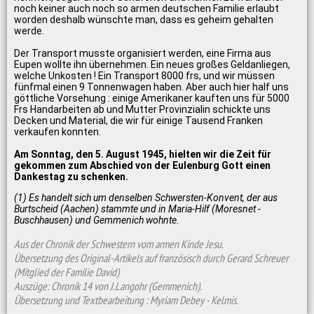
noch keiner auch noch so armen deutschen Familie erlaubt
worden deshalb wünschte man, dass es geheim gehalten
werde.
Der Transport musste organisiert werden, eine Firma aus
Eupen wollte ihn übernehmen. Ein neues großes Geldanliegen,
welche Unkosten ! Ein Transport 8000 frs, und wir müssen
fünfmal einen 9 Tonnenwagen haben. Aber auch hier half uns
göttliche Vorsehung : einige Amerikaner kauften uns für 5000
Frs Handarbeiten ab und Mutter Provinzialin schickte uns
Decken und Material, die wir für einige Tausend Franken
verkaufen konnten.
Am Sonntag, den 5. August 1945, hielten wir die Zeit für
gekommen zum Abschied von der Eulenburg Gott einen
Dankestag zu schenken.
(1) Es handelt sich um denselben Schwersten-Konvent, der aus
Burtscheid (Aachen) stammte und in Maria-Hilf (Moresnet -
Buschhausen) und Gemmenich wohnte.
Aus der Chronik der Schwestern vom armen Kinde Jesu.
Übersetzung des Original-Artikels auf französisch durch Gerard Schreuer
(Mitglied der Familie David)
Auszüge: Chronik 14 von J.Langohr (Gemmenich).
Übersetzung und Textbearbeitung : Myriam Debey - Kelmis.