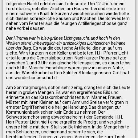
folgenden Nacht erlebten sie Todesnöte. Um 12 Uhr fuhr ein
furchtbares, schrilles Zischen am Haus vorbei und endete in
einem schweren Knall. In kurzen Zwischenräumen wiederholte
sich dieses schreckliche Sausen und Krachen. Die Schwestern
sahen vom Fenster aus die feurigen Artilleriegeschosse ganz
nahe vorbei sausen.
Der Himmel war in blau-grünes Licht getaucht, und hoch in den
Wolken stand unbeweglich ein dreizackiges Lichtzeichen beinahe
über der Burg.
Es war die deutsche Artillerie, die nun auf uns
zielte. Wir stürzten in den Keller und beteten. H.H. Pfarrer Licht
erteilte uns die Generalabsolution. Nach kurzer Pause setzte
zwischen 2 und 3 Uhr das gleiche Höllenspiel ein, es dauerte bis
nach 5 Uhr. Manche Einschläge waren ganz in unserer Nähe,
aus der Waschküche hatten Splitter Stücke gerissen. Gott hat
uns wunderbar beschützt.
Am Sonntagmorgen, schon sehr zeitig, drängten sich die Leute
heran in großen Mengen. Es war ein ergreifendes Bild und
erinnerte an das Katakombenchristentum. Männer, Frauen,
Mütter mit ihren Kleinen auf dem Arm und Greise verfolgten in
ernster Ergriffenheit die heilige Handlung. Das drängen zur
Kommunionbank schien kein Ende zu nehmen. Der
Schwesternchor sang abwechselnd mit der Gemeinde. H.H.
Herr Pastor Licht hielt eine ergreifende Predigt und verglich
unsere Höhle mit dem Stall von Bethlehem. In der Menge hörte
man Schluchzen, und niemand schämte sich, die
herablaufenden Tränen zu zeigen. Von denen, die zum Tisch