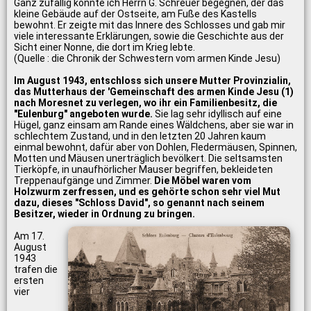
Ganz zufällig konnte ich Herrn G. Schreuer begegnen, der das
kleine Gebäude auf der Ostseite, am Fuße des Kastells
bewohnt. Er zeigte mit das Innere des Schlosses und gab mir
viele interessante Erklärungen, sowie die Geschichte aus der
Sicht einer Nonne, die dort im Krieg lebte.
(Quelle : die Chronik der Schwestern vom armen Kinde Jesu)
Im August 1943, entschloss sich unsere Mutter Provinzialin,
das Mutterhaus der 'Gemeinschaft des armen Kinde Jesu (1)
nach Moresnet zu verlegen, wo ihr ein Familienbesitz, die
"Eulenburg" angeboten wurde.
Sie lag sehr idyllisch auf eine
Hügel, ganz einsam am Rande eines Wäldchens, aber sie war in
schlechtem Zustand, und in den letzten 20 Jahren kaum
einmal bewohnt, dafür aber von Dohlen, Fledermäusen, Spinnen,
Motten und Mäusen unerträglich bevölkert. Die seltsamsten
Tierköpfe, in unaufhörlicher Mauser begriffen, bekleideten
Treppenaufgänge und Zimmer.
Die Möbel waren vom
Holzwurm zerfressen, und es gehörte schon sehr viel Mut
dazu, dieses "Schloss David", so genannt nach seinem
Besitzer, wieder in Ordnung zu bringen.
Am 17.
August
1943
trafen die
ersten
vier