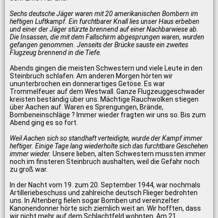
Sechs deutsche Jäger waren mit 20 amerikanischen Bombern im
heftigen Luftkampf. Ein furchtbarer Knall lies unser Haus erbeben
und einer der Jäger stürzte brennend auf einer Nachbarwiese ab.
Die Insassen, die mit dem Fallschirm abgesprungen waren, wurden
gefangen genommen. Jenseits der Brücke sauste ein zweites
Flugzeug brennend in die Tiefe.
Abends gingen die meisten Schwestern und viele Leute in den
Steinbruch schlafen. Am anderen Morgen hörten wir
ununterbrochen ein donnerartiges Getöse. Es war
Trommelfeuer auf dem Westwall. Ganze Flugzeuggeschwader
kreisten beständig über uns. Mächtige Rauchwolken stiegen
über Aachen auf. Waren es Sprengungen, Brände,
Bombeneinschläge ? Immer wieder fragten wir uns so. Bis zum
Abend ging es so fort.
Weil Aachen sich so standhaft verteidigte, wurde der Kampf immer
heftiger. Einige Tage lang wiederholte sich das furchtbare Geschehen
immer wieder.
Unsere lieben, alten Schwestern mussten immer
noch im finsteren Steinbruch aushalten, weil die Gefahr noch
zu groß war.
In der Nacht vom 19. zum 20. September 1944, war nochmals
Artilleriebeschuss und zahlreiche deutsch Flieger bedrohten
uns. In Altenberg fielen sogar Bomben und vereinzelter
Kanonendonner hörte sich ziemlich weit an. Wir hofften, dass
wir nicht mehr auf dem Schlachtfeld wohnten. Am 21.