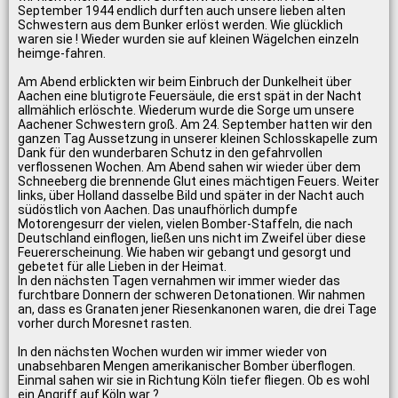
September 1944 endlich durften auch unsere lieben alten
Schwestern aus dem Bunker erlöst werden. Wie glücklich
waren sie ! Wieder wurden sie auf kleinen Wägelchen einzeln
heimge-fahren.
Am Abend erblickten wir beim Einbruch der Dunkelheit über
Aachen eine blutigrote Feuersäule, die erst spät in der Nacht
allmählich erlöschte. Wiederum wurde die Sorge um unsere
Aachener Schwestern groß. Am 24. September hatten wir den
ganzen Tag Aussetzung in unserer kleinen Schlosskapelle zum
Dank für den wunderbaren Schutz in den gefahrvollen
verflossenen Wochen. Am Abend sahen wir wieder über dem
Schneeberg die brennende Glut eines mächtigen Feuers. Weiter
links, über Holland dasselbe Bild und später in der Nacht auch
südöstlich von Aachen. Das unaufhörlich dumpfe
Motorengesurr der vielen, vielen Bomber-Staffeln, die nach
Deutschland einflogen, ließen uns nicht im Zweifel über diese
Feuererscheinung. Wie haben wir gebangt und gesorgt und
gebetet für alle Lieben in der Heimat.
In den nächsten Tagen vernahmen wir immer wieder das
furchtbare Donnern der schweren Detonationen. Wir nahmen
an, dass es Granaten jener Riesenkanonen waren, die drei Tage
vorher durch Moresnet rasten.
In den nächsten Wochen wurden wir immer wieder von
unabsehbaren Mengen amerikanischer Bomber überflogen.
Einmal sahen wir sie in Richtung Köln tiefer fliegen. Ob es wohl
ein Angriff auf Köln war ?