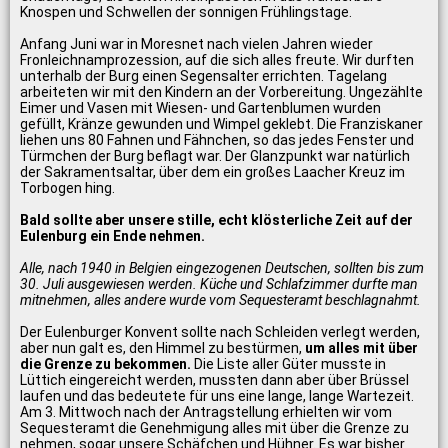
Knospen und Schwellen der sonnigen Frühlingstage.
Anfang Juni war in Moresnet nach vielen Jahren wieder
Fronleichnamprozession, auf die sich alles freute. Wir durften
unterhalb der Burg einen Segensalter errichten. Tagelang
arbeiteten wir mit den Kindern an der Vorbereitung. Ungezählte
Eimer und Vasen mit Wiesen- und Gartenblumen wurden
gefüllt, Kränze gewunden und Wimpel geklebt. Die Franziskaner
liehen uns 80 Fahnen und Fähnchen, so das jedes Fenster und
Türmchen der Burg beflagt war. Der Glanzpunkt war natürlich
der Sakramentsaltar, über dem ein großes Laacher Kreuz im
Torbogen hing.
Bald sollte aber unsere stille, echt klösterliche Zeit auf der
Eulenburg ein Ende nehmen.
Alle, nach 1940 in Belgien eingezogenen Deutschen, sollten bis zum
30. Juli ausgewiesen werden. Küche und Schlafzimmer durfte man
mitnehmen, alles andere wurde vom Sequesteramt beschlagnahmt.
Der Eulenburger Konvent sollte nach Schleiden verlegt werden,
aber nun galt es, den Himmel zu bestürmen,
um alles mit über
die Grenze zu bekommen.
Die Liste aller Güter musste in
Lüttich eingereicht werden, mussten dann aber über Brüssel
laufen und das bedeutete für uns eine lange, lange Wartezeit.
Am 3. Mittwoch nach der Antragstellung erhielten wir vom
Sequesteramt die Genehmigung alles mit über die Grenze zu
nehmen, sogar unsere Schäfchen und Hühner. Es war bisher