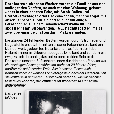
Dort hatten sich schon Wochen vorher die Familien aus den
umliegenden Dörfern, so auch wir eine 'Wohnung' gebaut.
Jeder in einer anderen Ecke, mit Stroh-Ballen und
Bretterverschlägen oder Deckenwänden, manche sogar mit
abschließbaren Türen. So hatten auch wir einige
Felsenhöhlen zu einem Gemeinschaftsraum für uns
abgetrennt mit Strohwänden. 16 Luftschutzbetten, meist
zwei übereinander, hatten darin Platz gefunden.
Die übrigen 24 fehlenden Betten wurden durch Strohlager und
Liegestühle ersetzt. Inmitten unserer Felsenhöhle stand ein
kleines, weiß gedecktes Notaltärchen, auf dem der liebe
Heiland immer im Ziborium ausgesetzt stand und vor dem ein
ewiges Licht brannte, das mit seinem milden Schein die
Finsternis unseres Zufluchtsraumes durchbrach.
Über uns war
ein wuchtiges Felsengewölbe von mehr als 20 Metern Dicke,
darüber ein schützender Wald. Alle Insassen fühlten sich
bombensicher, obwohl das Schiefergestein nach der Gefahren-Zeit
stellenweise in schweren Felsblöcken herabfiel, wie wir nachher
feststellen konnten,
der Zufluchtsort war nicht so sicher wie
angenommen.
Das ganze
Bild des