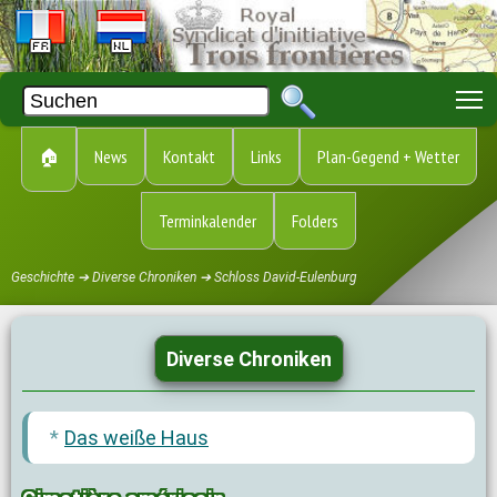
T
🏠
News
Kontakt
Links
Plan-Gegend + Wetter
Terminkalender
Folders
Geschichte ➔ Diverse Chroniken ➔ Schloss David-Eulenburg
Diverse Chroniken
Das weiße Haus