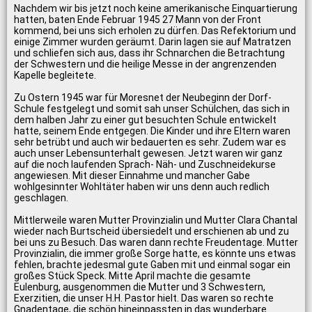
Nachdem wir bis jetzt noch keine amerikanische Einquartierung
hatten, baten Ende Februar 1945 27 Mann von der Front
kommend, bei uns sich erholen zu dürfen. Das Refektorium und
einige Zimmer wurden geräumt. Darin lagen sie auf Matratzen
und schliefen sich aus, dass ihr Schnarchen die Betrachtung
der Schwestern und die heilige Messe in der angrenzenden
Kapelle begleitete.
Zu Ostern 1945 war für Moresnet der Neubeginn der Dorf-
Schule festgelegt und somit sah unser Schülchen, das sich in
dem halben Jahr zu einer gut besuchten Schule entwickelt
hatte, seinem Ende entgegen. Die Kinder und ihre Eltern waren
sehr betrübt und auch wir bedauerten es sehr. Zudem war es
auch unser Lebensunterhalt gewesen. Jetzt waren wir ganz
auf die noch laufenden Sprach- Näh- und Zuschneidekurse
angewiesen. Mit dieser Einnahme und mancher Gabe
wohlgesinnter Wohltäter haben wir uns denn auch redlich
geschlagen.
Mittlerweile waren Mutter Provinzialin und Mutter Clara Chantal
wieder nach Burtscheid übersiedelt und erschienen ab und zu
bei uns zu Besuch. Das waren dann rechte Freudentage. Mutter
Provinzialin, die immer große Sorge hatte, es könnte uns etwas
fehlen, brachte jedesmal gute Gaben mit und einmal sogar ein
großes Stück Speck. Mitte April machte die gesamte
Eulenburg, ausgenommen die Mutter und 3 Schwestern,
Exerzitien, die unser H.H. Pastor hielt. Das waren so rechte
Gnadentage, die schön hineinpassten in das wunderbare