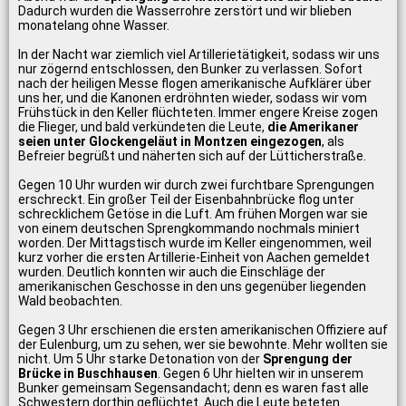
Dadurch wurden die Wasserrohre zerstört und wir blieben
monatelang ohne Wasser.
In der Nacht war ziemlich viel Artillerietätigkeit, sodass wir uns
nur zögernd entschlossen, den Bunker zu verlassen. Sofort
nach der heiligen Messe flogen amerikanische Aufklärer über
uns her, und die Kanonen erdröhnten wieder, sodass wir vom
Frühstück in den Keller flüchteten. Immer engere Kreise zogen
die Flieger, und bald verkündeten die Leute,
die Amerikaner
seien unter Glockengeläut in Montzen eingezogen
, als
Befreier begrüßt und näherten sich auf der Lütticherstraße.
Gegen 10 Uhr wurden wir durch zwei furchtbare Sprengungen
erschreckt. Ein großer Teil der Eisenbahnbrücke flog unter
schrecklichem Getöse in die Luft. Am frühen Morgen war sie
von einem deutschen Sprengkommando nochmals miniert
worden. Der Mittagstisch wurde im Keller eingenommen, weil
kurz vorher die ersten Artillerie-Einheit von Aachen gemeldet
wurden. Deutlich konnten wir auch die Einschläge der
amerikanischen Geschosse in den uns gegenüber liegenden
Wald beobachten.
Gegen 3 Uhr erschienen die ersten amerikanischen Offiziere auf
der Eulenburg, um zu sehen, wer sie bewohnte. Mehr wollten sie
nicht. Um 5 Uhr starke Detonation von der
Sprengung der
Brücke in Buschhausen
. Gegen 6 Uhr hielten wir in unserem
Bunker gemeinsam Segensandacht; denn es waren fast alle
Schwestern dorthin geflüchtet. Auch die Leute beteten