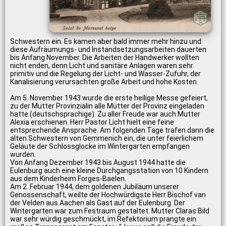
Schwestern ein. Es kamen aber bald immer mehr hinzu und
diese Aufräumungs- und Instandsetzungsarbeiten dauerten
bis Anfang November. Die Arbeiten der Handwerker wollten
nicht enden, denn Licht und sanitäre Anlagen waren sehr
primitiv und die Regelung der Licht- und Wasser-Zufuhr, der
Kanalisierung verursachten große Arbeit und hohe Kosten.
Am 5. November 1943 wurde die erste heilige Messe gefeiert,
zu der Mutter Provinzialin alle Mütter der Provinz eingeladen
hatte (deutschsprachige). Zu aller Freude war auch Mutter
Alexia erschienen. Herr Pastor Licht hielt eine feine
entsprechende Ansprache. Am folgenden Tage trafen dann die
alten Schwestern von Gemmenich ein, die unter feierlichem
Geläute der Schlossglocke im Wintergarten empfangen
wurden.
Von Anfang Dezember 1943 bis August 1944 hatte die
Eulenburg auch eine kleine Durchgangsstation von 10 Kindern
aus dem Kinderheim Forges-Baelen.
Am 2. Februar 1944, dem goldenen Jubiläum unserer
Genossenschaft, weilte der Hochwürdigste Herr Bischof van
der Velden aus Aachen als Gast auf der Eulenburg. Der
Wintergarten war zum Festraum gestaltet. Mutter Claras Bild
war sehr würdig geschmückt, im Refektorium prangte ein