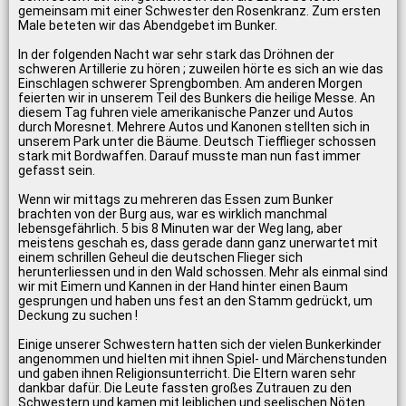
gemeinsam mit einer Schwester den Rosenkranz. Zum ersten
Male beteten wir das Abendgebet im Bunker.
In der folgenden Nacht war sehr stark das Dröhnen der
schweren Artillerie zu hören ; zuweilen hörte es sich an wie das
Einschlagen schwerer Sprengbomben. Am anderen Morgen
feierten wir in unserem Teil des Bunkers die heilige Messe. An
diesem Tag fuhren viele amerikanische Panzer und Autos
durch Moresnet. Mehrere Autos und Kanonen stellten sich in
unserem Park unter die Bäume. Deutsch Tiefflieger schossen
stark mit Bordwaffen. Darauf musste man nun fast immer
gefasst sein.
Wenn wir mittags zu mehreren das Essen zum Bunker
brachten von der Burg aus, war es wirklich manchmal
lebensgefährlich. 5 bis 8 Minuten war der Weg lang, aber
meistens geschah es, dass gerade dann ganz unerwartet mit
einem schrillen Geheul die deutschen Flieger sich
herunterliessen und in den Wald schossen. Mehr als einmal sind
wir mit Eimern und Kannen in der Hand hinter einen Baum
gesprungen und haben uns fest an den Stamm gedrückt, um
Deckung zu suchen !
Einige unserer Schwestern hatten sich der vielen Bunkerkinder
angenommen und hielten mit ihnen Spiel- und Märchenstunden
und gaben ihnen Religionsunterricht. Die Eltern waren sehr
dankbar dafür. Die Leute fassten großes Zutrauen zu den
Schwestern und kamen mit leiblichen und seelischen Nöten.