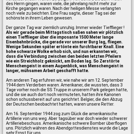
des Herrn gingen, waren viele, die jahrelang nicht mehr zur
Kirche gegangen waren. Nach der heiligen Messe verlangten
noch viele zu beichten. Eine Frau sagte, dieser Tag sei der
schönste in ihrem Leben gewesen.
Der ganze Tag war ziemlich unruhig. Immer wieder Tiefflieger !
Als wir gerade beim Mittagstisch saßen sahen wir plötzlich
einen Tiefflieger über die imposante 1500 Meter lange
Eisenbahnbrücke, die gerade vor unserer Burg lag, fliegen.
Wenige Sekunden später ertönte ein furchtbarer Knall. Eine
hohe schwarze Wolke erhob sich, und nun erkannten wir,
dass die Verbindung zwischen den beiden letzten Pfeilern
wie ein Streichholz geknickt, am Boden lag. So Zerstörte
Menschengeist in einem Augenblick, was Menschengeist in
langer, mühsamen Arbeit geschafft hatte.
Am anderen Tag erfuhren wir, wie nahe wir am 12. September
1944 dem Verderben waren. Amerikaner, die wussten, dass 3
Tage vorher noch die SS Truppe in unserem Park gelegen hatte,
und die sie auch dort noch vermuteten, hatten ihre Kanonen
schon schussbereit auf uns gerichtet. Belgier, die den Abzug
der Deutschen beobachtet hatten, waren unsere Retter.
Am 16. September 1944 zog zum Glück die amerikanische
Artillerie von uns weg. Aber tagsüber war doch wieder schwerer
Artilleriebeschuss. Amerikanische schwere Bomber überflogen
uns. Plötzlich währen des Abendgottesdienstes wurde die Lage
sehr Ernst für uns.