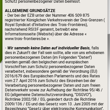
Schutz personenbezogener Daten beimisst.
ALLGEMEINE GRUNDSÄTZE
- Der bei der EZB unter der Nummer 406 509 875
registrierter Königlichen Verkehrsverein der Drei-Grenzen (
Royal Syndicat d'Initiative des Trois-Frontières),
nachstehend RSI3F genannt, betreibt eine
Informationsseite (Website) über die Adresse «
www.trois-frontieres.be ».
-
Wir sammeln keine Daten auf individueller Basis
, falls
dies in Zukunft der Fall sein sollte, alle von uns erhobenen
personenbezogenen Daten (im Folgenden "Daten")
werden gemäß den belgischen und europäischen
Vorschriften zum Schutz personenbezogener Daten
verarbeitet, insbesondere gemäß der Verordnung (EU)
2016/679 des Europäischen Parlaments und des Rates
vom 27. April 2016 zum Schutz des Einzelnen bei der
Verarbeitung personenbezogener Daten und zum freien
Datenverkehr sowie zur Aufhebung der Richtlinie 95/46 /
EG (allgemeine Datenschutzverordnung, "DSGVO"),
Richtlinie 2002/58 / EG, geändert durch die Richtlinie
2009/136 / EG und das Gesetz vom 13. Juni 2005 mit der
Bezeichnung "Gesetz über elektronische Kommunikation",