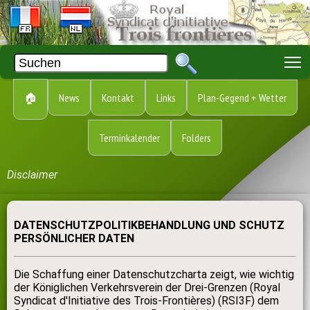
T
🏠
News
Kontakt
Links
Plan-Gegend + Wetter
Terminkalender
Folders
Disclaimer
DATENSCHUTZPOLITIKBEHANDLUNG UND SCHUTZ
PERSÖNLICHER DATEN
Die Schaffung einer Datenschutzcharta zeigt, wie wichtig
der Königlichen Verkehrsverein der Drei-Grenzen (Royal
Syndicat d'Initiative des Trois-Frontières) (RSI3F) dem