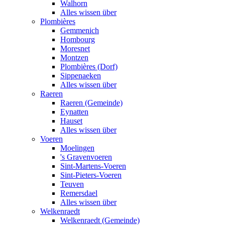
Walhorn
Alles wissen über
Plombières
Gemmenich
Hombourg
Moresnet
Montzen
Plombières (Dorf)
Sippenaeken
Alles wissen über
Raeren
Raeren (Gemeinde)
Eynatten
Hauset
Alles wissen über
Voeren
Moelingen
's Gravenvoeren
Sint-Martens-Voeren
Sint-Pieters-Voeren
Teuven
Remersdael
Alles wissen über
Welkenraedt
Welkenraedt (Gemeinde)