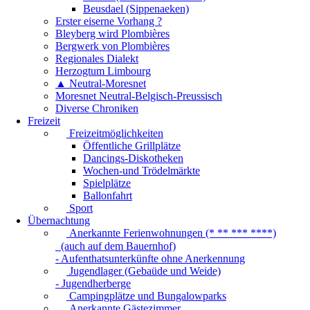
Beusdael (Sippenaeken)
Erster eiserne Vorhang ?
Bleyberg wird Plombières
Bergwerk von Plombières
Regionales Dialekt
Herzogtum Limbourg
▲ Neutral-Moresnet
Moresnet Neutral-Belgisch-Preussisch
Diverse Chroniken
Freizeit
Freizeitmöglichkeiten
Öffentliche Grillplätze
Dancings-Diskotheken
Wochen-und Trödelmärkte
Spielplätze
Ballonfahrt
Sport
Übernachtung
Anerkannte Ferienwohnungen (* ** *** ****)
(auch auf dem Bauernhof)
- Aufenthatsunterkünfte ohne Anerkennung
Jugendlager (Gebaüde und Weide)
- Jugendherberge
Campingplätze und Bungalowparks
Anerkannte Gästezimmer