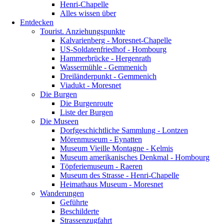
Henri-Chapelle
Alles wissen über
Entdecken
Tourist. Anziehungspunkte
Kalvarienberg - Moresnet-Chapelle
US-Soldatenfriedhof - Hombourg
Hammerbrücke - Hergenrath
Wassermühle - Gemmenich
Dreiländerpunkt - Gemmenich
Viadukt - Moresnet
Die Burgen
Die Burgenroute
Liste der Burgen
Die Museen
Dorfgeschichtliche Sammlung - Lontzen
Mörenmuseum - Eynatten
Museum Vieille Montagne - Kelmis
Museum amerikanisches Denkmal - Hombourg
Töpferiemuseum - Raeren
Museum des Strasse - Henri-Chapelle
Heimathaus Museum - Moresnet
Wanderungen
Geführte
Beschilderte
Strassenzugfahrt