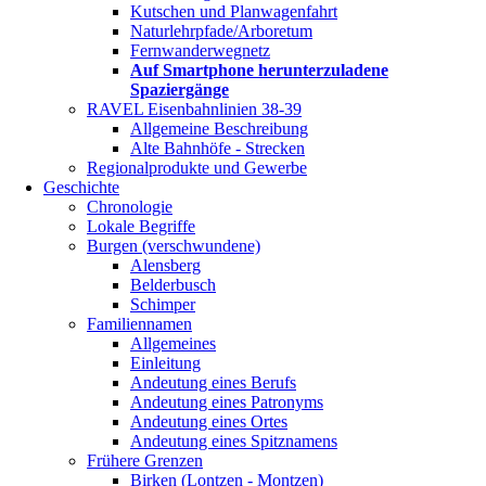
Kutschen und Planwagenfahrt
Naturlehrpfade/Arboretum
Fernwanderwegnetz
Auf Smartphone herunterzuladene
Spaziergänge
RAVEL Eisenbahnlinien 38-39
Allgemeine Beschreibung
Alte Bahnhöfe - Strecken
Regionalprodukte und Gewerbe
Geschichte
Chronologie
Lokale Begriffe
Burgen (verschwundene)
Alensberg
Belderbusch
Schimper
Familiennamen
Allgemeines
Einleitung
Andeutung eines Berufs
Andeutung eines Patronyms
Andeutung eines Ortes
Andeutung eines Spitznamens
Frühere Grenzen
Birken (Lontzen - Montzen)