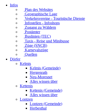
Infos
Plan des Websites
Geographische Lage
Verkehrsvereine - Touristische Dienste
Infostellen - Infoshops
Zugang zu Wäldern
Postämter
Buslinien (TEC)
Taxis - Reise und Minibusse
Züge (SNCB)
Karnevalszüge
Quellen
Dörfer
Kelmis
Kelmis (Gemeinde)
Hergenrath
Neu-Moresnet
Alles wissen über
Kettenis
Kettenis (Gemeinde)
Alles wissen über
Lontzen
Lontzen (Gemeinde)
Herbesthal