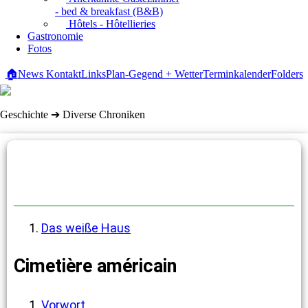
- bed & breakfast (B&B)
Hôtels - Hôtellieries
Gastronomie
Fotos
🏠
News
Kontakt
Links
Plan-Gegend + Wetter
Terminkalender
Folders
Geschichte ➔ Diverse Chroniken
Diverse Chroniken
Das weiße Haus
Cimetière américain
Vorwort