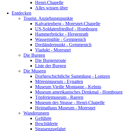
Henri-Chapelle
Alles wissen über
Entdecken
Tourist. Anziehungspunkte
Kalvarienberg - Moresnet-Chapelle
US-Soldatenfriedhof - Hombourg
Hammerbrücke - Hergenrath
Wassermühle - Gemmenich
Dreiländerpunkt - Gemmenich
Viadukt - Moresnet
Die Burgen
Die Burgenroute
Liste der Burgen
Die Museen
Dorfgeschichtliche Sammlung - Lontzen
Mörenmuseum - Eynatten
Museum Vieille Montagne - Kelmis
Museum amerikanisches Denkmal - Hombourg
Töpferiemuseum - Raeren
Museum des Strasse - Henri-Chapelle
Heimathaus Museum - Moresnet
Wanderungen
Geführte
Beschilderte
Strassenzugfahrt