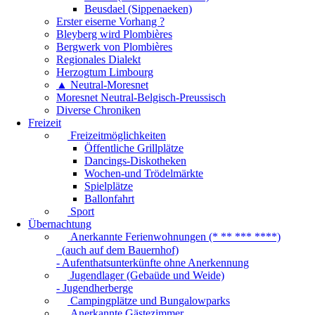
Beusdael (Sippenaeken)
Erster eiserne Vorhang ?
Bleyberg wird Plombières
Bergwerk von Plombières
Regionales Dialekt
Herzogtum Limbourg
▲ Neutral-Moresnet
Moresnet Neutral-Belgisch-Preussisch
Diverse Chroniken
Freizeit
Freizeitmöglichkeiten
Öffentliche Grillplätze
Dancings-Diskotheken
Wochen-und Trödelmärkte
Spielplätze
Ballonfahrt
Sport
Übernachtung
Anerkannte Ferienwohnungen (* ** *** ****)
(auch auf dem Bauernhof)
- Aufenthatsunterkünfte ohne Anerkennung
Jugendlager (Gebaüde und Weide)
- Jugendherberge
Campingplätze und Bungalowparks
Anerkannte Gästezimmer