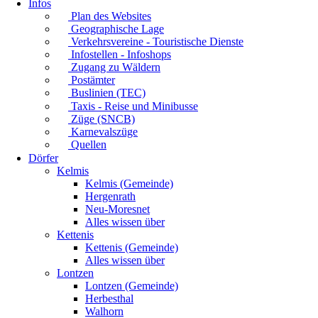
Infos
Plan des Websites
Geographische Lage
Verkehrsvereine - Touristische Dienste
Infostellen - Infoshops
Zugang zu Wäldern
Postämter
Buslinien (TEC)
Taxis - Reise und Minibusse
Züge (SNCB)
Karnevalszüge
Quellen
Dörfer
Kelmis
Kelmis (Gemeinde)
Hergenrath
Neu-Moresnet
Alles wissen über
Kettenis
Kettenis (Gemeinde)
Alles wissen über
Lontzen
Lontzen (Gemeinde)
Herbesthal
Walhorn