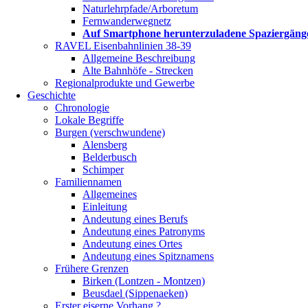
Naturlehrpfade/Arboretum
Fernwanderwegnetz
Auf Smartphone herunterzuladene Spaziergäng
RAVEL Eisenbahnlinien 38-39
Allgemeine Beschreibung
Alte Bahnhöfe - Strecken
Regionalprodukte und Gewerbe
Geschichte
Chronologie
Lokale Begriffe
Burgen (verschwundene)
Alensberg
Belderbusch
Schimper
Familiennamen
Allgemeines
Einleitung
Andeutung eines Berufs
Andeutung eines Patronyms
Andeutung eines Ortes
Andeutung eines Spitznamens
Frühere Grenzen
Birken (Lontzen - Montzen)
Beusdael (Sippenaeken)
Erster eiserne Vorhang ?