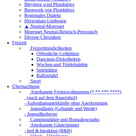
Bleyberg wird Plombières
Bergwerk von Plombières
Regionales Dialekt
Herzogtum Limbourg
▲ Neutral-Moresnet
Moresnet Neutral-Belgisch-Preussisch
Diverse Chroniken
Freizeit
Freizeitmöglichkeiten
Öffentliche Grillplätze
Dancings-Diskotheken
Wochen-und Trödelmärkte
Spielplätze
Ballonfahrt
Sport
Übernachtung
Anerkannte Ferienwohnungen (* ** *** ****)
(auch auf dem Bauernhof)
- Aufenthatsunterkünfte ohne Anerkennung
Jugendlager (Gebaüde und Weide)
- Jugendherberge
Campingplätze und Bungalowparks
Anerkannte Gästezimmer
- bed & breakfast (B&B)