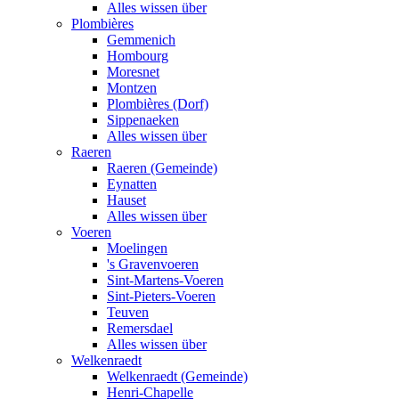
Alles wissen über
Plombières
Gemmenich
Hombourg
Moresnet
Montzen
Plombières (Dorf)
Sippenaeken
Alles wissen über
Raeren
Raeren (Gemeinde)
Eynatten
Hauset
Alles wissen über
Voeren
Moelingen
's Gravenvoeren
Sint-Martens-Voeren
Sint-Pieters-Voeren
Teuven
Remersdael
Alles wissen über
Welkenraedt
Welkenraedt (Gemeinde)
Henri-Chapelle