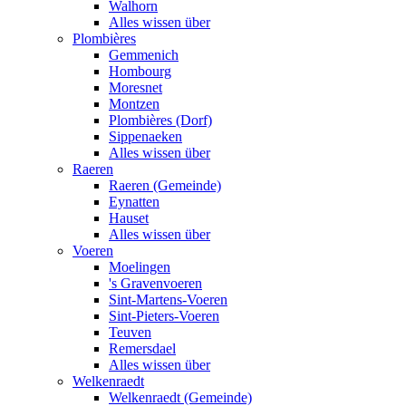
Walhorn
Alles wissen über
Plombières
Gemmenich
Hombourg
Moresnet
Montzen
Plombières (Dorf)
Sippenaeken
Alles wissen über
Raeren
Raeren (Gemeinde)
Eynatten
Hauset
Alles wissen über
Voeren
Moelingen
's Gravenvoeren
Sint-Martens-Voeren
Sint-Pieters-Voeren
Teuven
Remersdael
Alles wissen über
Welkenraedt
Welkenraedt (Gemeinde)