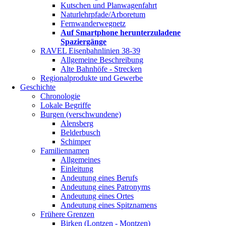
Kutschen und Planwagenfahrt
Naturlehrpfade/Arboretum
Fernwanderwegnetz
Auf Smartphone herunterzuladene
Spaziergänge
RAVEL Eisenbahnlinien 38-39
Allgemeine Beschreibung
Alte Bahnhöfe - Strecken
Regionalprodukte und Gewerbe
Geschichte
Chronologie
Lokale Begriffe
Burgen (verschwundene)
Alensberg
Belderbusch
Schimper
Familiennamen
Allgemeines
Einleitung
Andeutung eines Berufs
Andeutung eines Patronyms
Andeutung eines Ortes
Andeutung eines Spitznamens
Frühere Grenzen
Birken (Lontzen - Montzen)