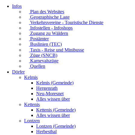
Infos
Plan des Websites
Geographische Lage
Verkehrsvereine - Touristische Dienste
Infostellen - Infoshops
Zugang zu Wäldern
Postämter
Buslinien (TEC)
Taxis - Reise und Minibusse
Züge (SNCB)
Karnevalszüge
Quellen
Dörfer
Kelmis
Kelmis (Gemeinde)
Hergenrath
Neu-Moresnet
Alles wissen über
Kettenis
Kettenis (Gemeinde)
Alles wissen über
Lontzen
Lontzen (Gemeinde)
Herbesthal