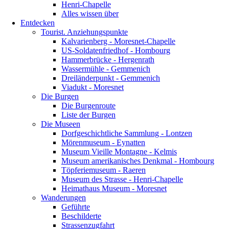
Henri-Chapelle
Alles wissen über
Entdecken
Tourist. Anziehungspunkte
Kalvarienberg - Moresnet-Chapelle
US-Soldatenfriedhof - Hombourg
Hammerbrücke - Hergenrath
Wassermühle - Gemmenich
Dreiländerpunkt - Gemmenich
Viadukt - Moresnet
Die Burgen
Die Burgenroute
Liste der Burgen
Die Museen
Dorfgeschichtliche Sammlung - Lontzen
Mörenmuseum - Eynatten
Museum Vieille Montagne - Kelmis
Museum amerikanisches Denkmal - Hombourg
Töpferiemuseum - Raeren
Museum des Strasse - Henri-Chapelle
Heimathaus Museum - Moresnet
Wanderungen
Geführte
Beschilderte
Strassenzugfahrt