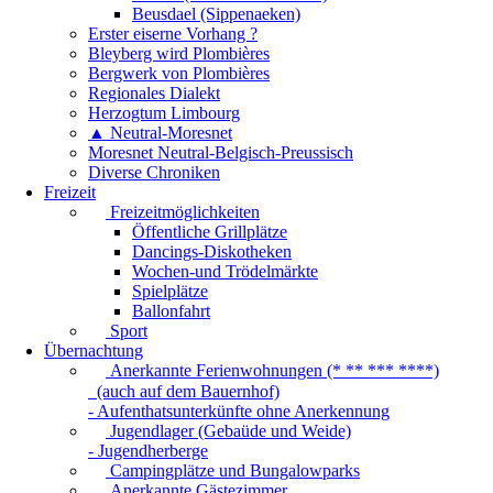
Beusdael (Sippenaeken)
Erster eiserne Vorhang ?
Bleyberg wird Plombières
Bergwerk von Plombières
Regionales Dialekt
Herzogtum Limbourg
▲ Neutral-Moresnet
Moresnet Neutral-Belgisch-Preussisch
Diverse Chroniken
Freizeit
Freizeitmöglichkeiten
Öffentliche Grillplätze
Dancings-Diskotheken
Wochen-und Trödelmärkte
Spielplätze
Ballonfahrt
Sport
Übernachtung
Anerkannte Ferienwohnungen (* ** *** ****)
(auch auf dem Bauernhof)
- Aufenthatsunterkünfte ohne Anerkennung
Jugendlager (Gebaüde und Weide)
- Jugendherberge
Campingplätze und Bungalowparks
Anerkannte Gästezimmer