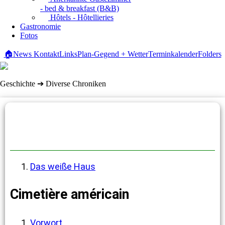
- bed & breakfast (B&B)
Hôtels - Hôtellieries
Gastronomie
Fotos
🏠
News
Kontakt
Links
Plan-Gegend + Wetter
Terminkalender
Folders
Geschichte ➔ Diverse Chroniken
Diverse Chroniken
Das weiße Haus
Cimetière américain
Vorwort