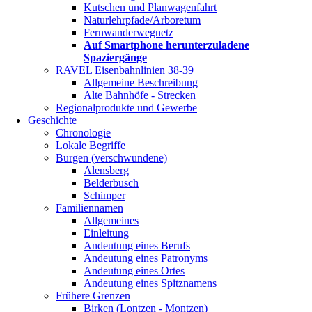
Kutschen und Planwagenfahrt
Naturlehrpfade/Arboretum
Fernwanderwegnetz
Auf Smartphone herunterzuladene
Spaziergänge
RAVEL Eisenbahnlinien 38-39
Allgemeine Beschreibung
Alte Bahnhöfe - Strecken
Regionalprodukte und Gewerbe
Geschichte
Chronologie
Lokale Begriffe
Burgen (verschwundene)
Alensberg
Belderbusch
Schimper
Familiennamen
Allgemeines
Einleitung
Andeutung eines Berufs
Andeutung eines Patronyms
Andeutung eines Ortes
Andeutung eines Spitznamens
Frühere Grenzen
Birken (Lontzen - Montzen)