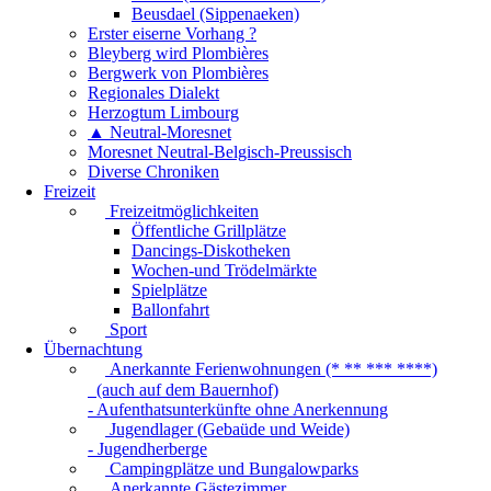
Beusdael (Sippenaeken)
Erster eiserne Vorhang ?
Bleyberg wird Plombières
Bergwerk von Plombières
Regionales Dialekt
Herzogtum Limbourg
▲ Neutral-Moresnet
Moresnet Neutral-Belgisch-Preussisch
Diverse Chroniken
Freizeit
Freizeitmöglichkeiten
Öffentliche Grillplätze
Dancings-Diskotheken
Wochen-und Trödelmärkte
Spielplätze
Ballonfahrt
Sport
Übernachtung
Anerkannte Ferienwohnungen (* ** *** ****)
(auch auf dem Bauernhof)
- Aufenthatsunterkünfte ohne Anerkennung
Jugendlager (Gebaüde und Weide)
- Jugendherberge
Campingplätze und Bungalowparks
Anerkannte Gästezimmer