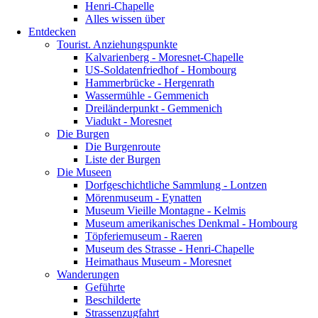
Henri-Chapelle
Alles wissen über
Entdecken
Tourist. Anziehungspunkte
Kalvarienberg - Moresnet-Chapelle
US-Soldatenfriedhof - Hombourg
Hammerbrücke - Hergenrath
Wassermühle - Gemmenich
Dreiländerpunkt - Gemmenich
Viadukt - Moresnet
Die Burgen
Die Burgenroute
Liste der Burgen
Die Museen
Dorfgeschichtliche Sammlung - Lontzen
Mörenmuseum - Eynatten
Museum Vieille Montagne - Kelmis
Museum amerikanisches Denkmal - Hombourg
Töpferiemuseum - Raeren
Museum des Strasse - Henri-Chapelle
Heimathaus Museum - Moresnet
Wanderungen
Geführte
Beschilderte
Strassenzugfahrt