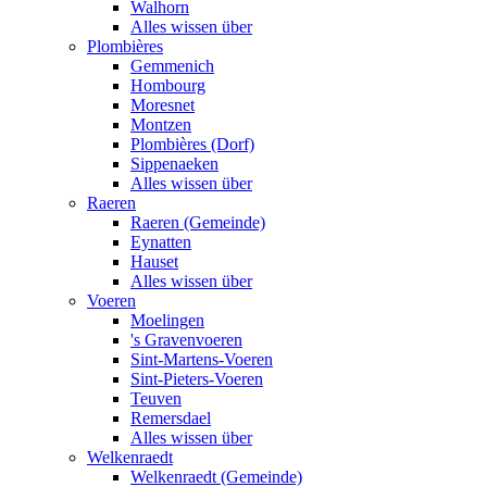
Walhorn
Alles wissen über
Plombières
Gemmenich
Hombourg
Moresnet
Montzen
Plombières (Dorf)
Sippenaeken
Alles wissen über
Raeren
Raeren (Gemeinde)
Eynatten
Hauset
Alles wissen über
Voeren
Moelingen
's Gravenvoeren
Sint-Martens-Voeren
Sint-Pieters-Voeren
Teuven
Remersdael
Alles wissen über
Welkenraedt
Welkenraedt (Gemeinde)