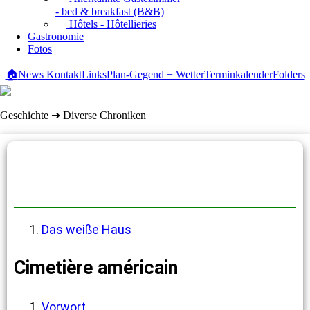
- bed & breakfast (B&B)
Hôtels - Hôtellieries
Gastronomie
Fotos
🏠
News
Kontakt
Links
Plan-Gegend + Wetter
Terminkalender
Folders
Geschichte ➔ Diverse Chroniken
Diverse Chroniken
Das weiße Haus
Cimetière américain
Vorwort