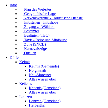
Infos
Plan des Websites
Geographische Lage
Verkehrsvereine - Touristische Dienste
Infostellen - Infoshops
Zugang zu Wäldern
Postämter
Buslinien (TEC)
Taxis - Reise und Minibusse
Züge (SNCB)
Karnevalszüge
Quellen
Dörfer
Kelmis
Kelmis (Gemeinde)
Hergenrath
Neu-Moresnet
Alles wissen über
Kettenis
Kettenis (Gemeinde)
Alles wissen über
Lontzen
Lontzen (Gemeinde)
Herbesthal