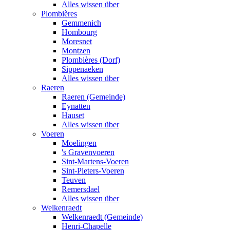
Alles wissen über
Plombières
Gemmenich
Hombourg
Moresnet
Montzen
Plombières (Dorf)
Sippenaeken
Alles wissen über
Raeren
Raeren (Gemeinde)
Eynatten
Hauset
Alles wissen über
Voeren
Moelingen
's Gravenvoeren
Sint-Martens-Voeren
Sint-Pieters-Voeren
Teuven
Remersdael
Alles wissen über
Welkenraedt
Welkenraedt (Gemeinde)
Henri-Chapelle