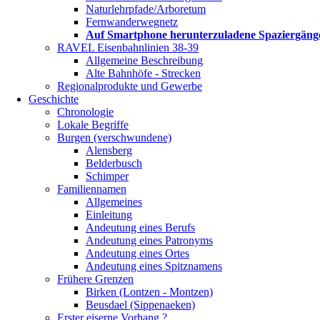
Naturlehrpfade/Arboretum
Fernwanderwegnetz
Auf Smartphone herunterzuladene Spaziergäng
RAVEL Eisenbahnlinien 38-39
Allgemeine Beschreibung
Alte Bahnhöfe - Strecken
Regionalprodukte und Gewerbe
Geschichte
Chronologie
Lokale Begriffe
Burgen (verschwundene)
Alensberg
Belderbusch
Schimper
Familiennamen
Allgemeines
Einleitung
Andeutung eines Berufs
Andeutung eines Patronyms
Andeutung eines Ortes
Andeutung eines Spitznamens
Frühere Grenzen
Birken (Lontzen - Montzen)
Beusdael (Sippenaeken)
Erster eiserne Vorhang ?