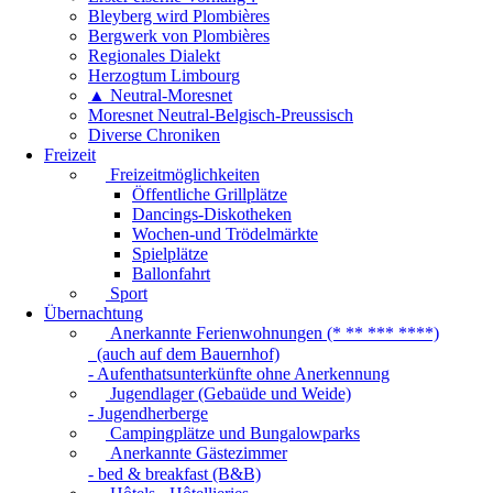
Bleyberg wird Plombières
Bergwerk von Plombières
Regionales Dialekt
Herzogtum Limbourg
▲ Neutral-Moresnet
Moresnet Neutral-Belgisch-Preussisch
Diverse Chroniken
Freizeit
Freizeitmöglichkeiten
Öffentliche Grillplätze
Dancings-Diskotheken
Wochen-und Trödelmärkte
Spielplätze
Ballonfahrt
Sport
Übernachtung
Anerkannte Ferienwohnungen (* ** *** ****)
(auch auf dem Bauernhof)
- Aufenthatsunterkünfte ohne Anerkennung
Jugendlager (Gebaüde und Weide)
- Jugendherberge
Campingplätze und Bungalowparks
Anerkannte Gästezimmer
- bed & breakfast (B&B)