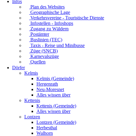
Infos
Plan des Websites
Geographische Lage
Verkehrsvereine - Touristische Dienste
Infostellen - Infoshops
Zugang zu Wäldern
Postämter
Buslinien (TEC)
Taxis - Reise und Minibusse
Züge (SNCB)
Karnevalszüge
Quellen
Dörfer
Kelmis
Kelmis (Gemeinde)
Hergenrath
Neu-Moresnet
Alles wissen über
Kettenis
Kettenis (Gemeinde)
Alles wissen über
Lontzen
Lontzen (Gemeinde)
Herbesthal
Walhorn